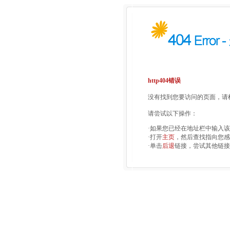
http404错误
没有找到您要访问的页面，请检
请尝试以下操作：
·如果您已经在地址栏中输入
·打开
主页
，然后查找指向您感
·单击
后退
链接，尝试其他链接