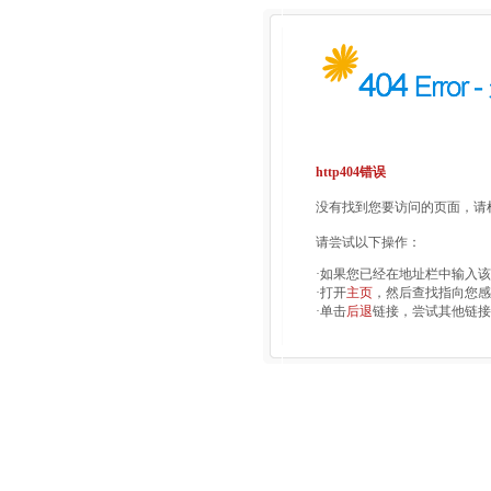
http404错误
没有找到您要访问的页面，请检
请尝试以下操作：
·如果您已经在地址栏中输入
·打开
主页
，然后查找指向您感
·单击
后退
链接，尝试其他链接