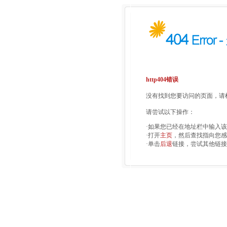
http404错误
没有找到您要访问的页面，请检
请尝试以下操作：
·如果您已经在地址栏中输入
·打开
主页
，然后查找指向您感
·单击
后退
链接，尝试其他链接