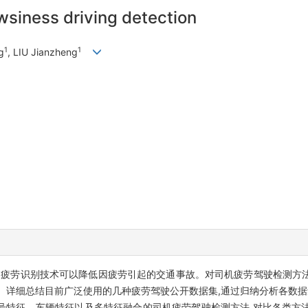
wsiness driving detection
1
1
g
, LIU Jianzheng
的疲劳识别技术可以降低因疲劳引起的交通事故。对司机疲劳驾驶检测方
。详细总结目前广泛使用的几种疲劳驾驶公开数据集,通过归纳分析各数据
号特征、车辆特征以及多特征融合的司机疲劳驾驶检测方法,对比各类方