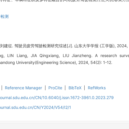
劳检测
刘建征. 驾驶员疲劳驾驶检测研究综述[J]. 山东大学学报 (工学版), 2024, 54(
, LIN Liang, JIA Qingxiang, LIU Jianzheng. A research survey
Shandong University(Engineering Science), 2024, 54(2): 1-12.
|
Reference Manager
|
ProCite
|
BibTeX
|
RefWorks
journal.sdu.edu.cn/CN/10.6040/j.issn.1672-3961.0.2023.279
journal.sdu.edu.cn/CN/Y2024/V54/I2/1