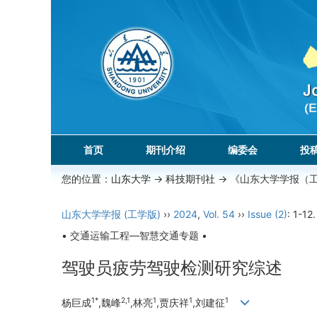
首页
期刊介绍
编委会
投
您的位置：
山东大学
->
科技期刊社
-> 《山东大学学报（
山东大学学报 (工学版)
››
2024
,
Vol. 54
››
Issue (2)
: 1-12.
• 交通运输工程—智慧交通专题 •
驾驶员疲劳驾驶检测研究综述
1*
2,1
1
1
1
杨巨成
,魏峰
,林亮
,贾庆祥
,刘建征