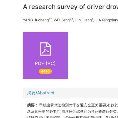
A research survey of driver dro
1*
2,1
1
YANG Jucheng
, WEI Feng
, LIN Liang
, JIA Qingxian
PDF (PC)
4490
摘要/Abstract
摘要：
司机疲劳驾驶检测对于交通安全至关重要,有效
念及其检测的必要性,阐述疲劳驾驶行为特征并进行分类
续研究提供宝贵资源。综合分析基于面部特征、生理信