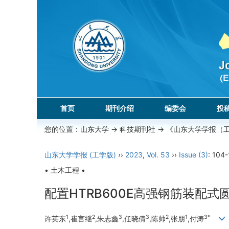
首页
期刊介绍
编委会
投
您的位置：
山东大学
->
科技期刊社
-> 《山东大学学报（
山东大学学报 (工学版)
››
2023
,
Vol. 53
››
Issue (3)
: 104-
• 土木工程 •
配置HTRB600E高强钢筋装配
1
2
3
3
2
1
3*
许英东
,崔言继
,朱志鑫
,任晓倩
,陈帅
,张朋
,付涛