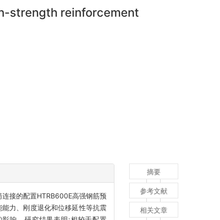
h-strength reinforcement
摘要
参考文献
连接的配置HTRB600E高强钢筋预
耗能能力、刚度退化和位移延性等抗震
相关文章
能的影响。研究结果表明:相较于配置