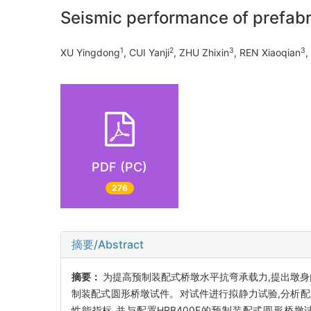
Seismic performance of prefabr
1
2
3
3
XU Yingdong
, CUI Yanji
, ZHU Zhixin
, REN Xiaoqian
,
PDF (PC)
276
摘要/Abstract
摘要：
为提高预制装配式桥墩水平抗弯承载力,提出墩身内
制装配式圆形桥墩试件。对试件进行拟静力试验,分析配
性能指标,并与配置HRB400E的预制装配式圆形桥