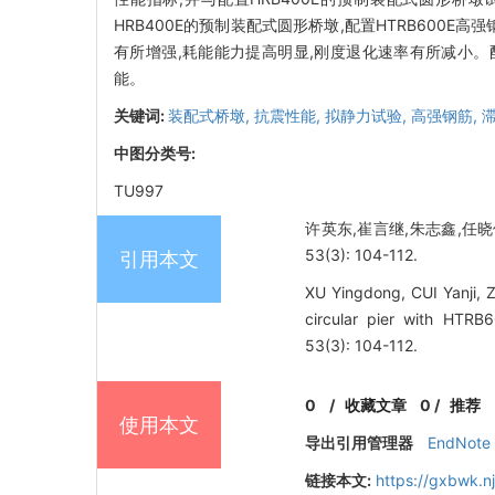
HRB400E的预制装配式圆形桥墩,配置HTRB60
有所增强,耗能能力提高明显,刚度退化速率有所减小。
能。
关键词:
装配式桥墩,
抗震性能,
拟静力试验,
高强钢筋,
中图分类号:
TU997
许英东,崔言继,朱志鑫,任晓倩
53(3): 104-112.
引用本文
XU Yingdong, CUI Yanji, 
circular pier with HTRB6
53(3): 104-112.
0
/
收藏文章
0
/
推荐
使用本文
导出引用管理器
EndNote
链接本文:
https://gxbwk.n