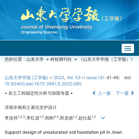
Togg
navig
您的位置：
山东大学
->
科技期刊社
-> 《山东大学学报（工学版）》
山东大学学报 (工学版)
››
2023
,
Vol. 53
››
Issue (3)
: 41-49.
doi:
10.6040/j.issn.1672-3961.0.2022.080
• 岩土工程稳定性分析与加固专题 •
上一篇
下一篇
济南非饱和土基坑支护设计
1,2,3
1,2
4,5
1,2
1,2
李连祥
,李红波
,韩刚
,郭龙德
,赵仕磊
Support design of unsaturated soil foundation pit in Jinan