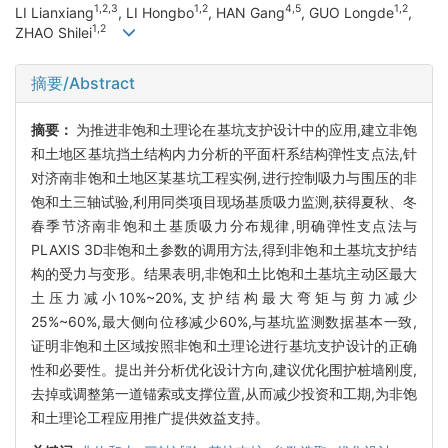
1,2,3
1,2
4,5
1,2
LI Lianxiang
, LI Hongbo
, HAN Gang
, GUO Longde
,
1,2
ZHAO Shilei
摘要/Abstract
摘要：
为推进非饱和土理论在基坑支护设计中的应用,建立非饱
和土地区基坑挡土结构内力分析的平面杆系结构弹性支点法,针
对济南非饱和土地区某基坑工程实例,进行控制吸力与围压的非
饱和土三轴试验,利用同类项目现场基质吸力监测,获得夏秋、冬
春季节济南非饱和土基质吸力分布规律,明确弹性支点法与
PLAXIS 3D非饱和土参数的调用方法,得到非饱和土基坑支护结
构的受力与变形。结果表明,非饱和土比饱和土基坑主动区最大
土压力减小10%~20%,支护结构最大弯矩与剪力减少
25%~60%,最大侧向位移减少60%,与基坑监测数据基本一致,
证明非饱和土区域按照非饱和土理论进行基坑支护设计的正确
性和必要性。提出并分析优化设计方向,建议优化围护桩墙刚度,
去掉或调整第一道锚索或支撑位置,从而减少投资和工期,为非饱
和土理论工程应用推广提供效益支持。