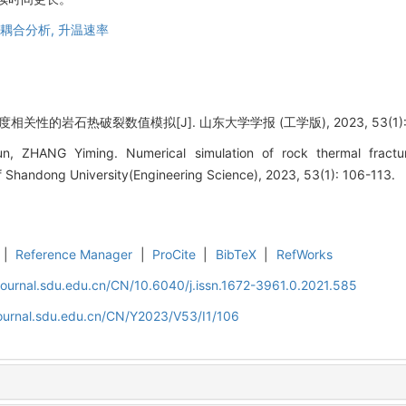
耦合分析,
升温速率
关性的岩石热破裂数值模拟[J]. 山东大学学报 (工学版), 2023, 53(1): 1
, ZHANG Yiming. Numerical simulation of rock thermal fractur
 Shandong University(Engineering Science), 2023, 53(1): 106-113.
|
Reference Manager
|
ProCite
|
BibTeX
|
RefWorks
journal.sdu.edu.cn/CN/10.6040/j.issn.1672-3961.0.2021.585
journal.sdu.edu.cn/CN/Y2023/V53/I1/106