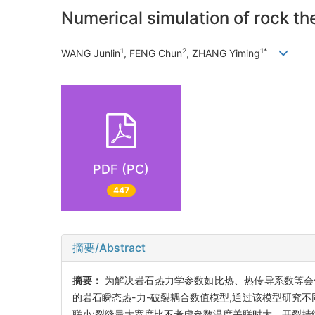
Numerical simulation of rock t
1
2
1*
WANG Junlin
, FENG Chun
, ZHANG Yiming
PDF (PC)
447
摘要/Abstract
摘要：
为解决岩石热力学参数如比热、热传导系数等会
的岩石瞬态热-力-破裂耦合数值模型,通过该模型研究
联小;裂缝最大宽度比不考虑参数温度关联时大、开裂持