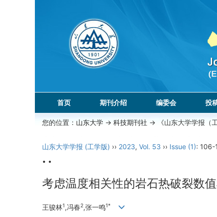
首页
期刊介绍
编委会
投
您的位置：
山东大学
->
科技期刊社
-> 《山东大学学报（
山东大学学报 (工学版)
››
2023
,
Vol. 53
››
Issue (1)
: 106-
• •
考虑温度相关性的岩石热破裂数值
1
2
1*
王骏林
,冯春
,张一鸣