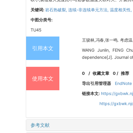
关键词:
岩石热破裂,
连续-非连续单元方法,
温度相关性,
中图分类号:
TU45
王骏林,冯春,张一鸣. 考虑温度相
引用本文
WANG Junlin, FENG Chun
dependence[J]. Journal of
0
/
收藏文章
0
/
推荐
使用本文
导出引用管理器
EndNote
链接本文:
https://gxbwk.n
https://gxbwk.n
参考文献