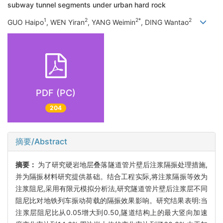
subway tunnel segments under urban hard rock
1
2
2*
2
GUO Haipo
, WEN Yiran
, YANG Weimin
, DING Wantao
PDF (PC)
204
摘要/Abstract
摘要：
为了研究硬岩地层叠落隧道管片壁后注浆隔振处理措施,
并为隔振材料研究提供基础。结合工程实际,将注浆隔振等效为
注浆阻尼,采用有限元模拟分析法,研究隧道管片壁后注浆层不同
阻尼比对地铁列车振动荷载的隔振效果影响。研究结果表明:当
注浆层阻尼比从0.05增大到0.50,隧道结构上的最大竖向加速