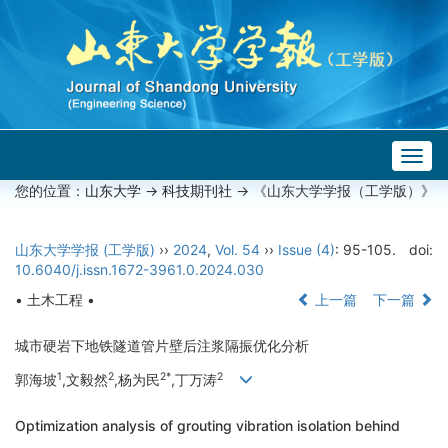
Togg
navig
您的位置：
山东大学
->
科技期刊社
-> 《山东大学学报（工学版）》
山东大学学报 (工学版)
››
2024
,
Vol. 54
››
Issue (4)
: 95-105.
doi:
10.6040/j.issn.1672-3961.0.2024.030
• 土木工程 •
上一篇
下一篇
城市硬岩下地铁隧道管片壁后注浆隔振优化分析
1
2
2*
2
郭海坡
,文毅然
,杨为民
,丁万涛
Optimization analysis of grouting vibration isolation behind