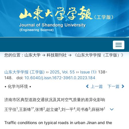
Togg
navig
您的位置：
山东大学
->
科技期刊社
-> 《山东大学学报（工学版）》
山东大学学报 (工学版)
››
2025
,
Vol. 55
››
Issue (1)
: 138-
148.
doi:
10.6040/j.issn.1672-3961.0.2023.184
• 化学与环境 •
上一篇
下一篇
济南市区典型道路交通状况及其对空气质量的差异化影响
1
1*
2
3
4
5
1
王宇佳
,王新锋
,张博
,赵立健
,刘一平
,司书春
,薛丽坤
Traffic conditions on typical roads in urban Jinan and the