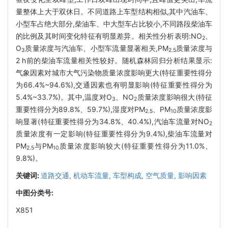
量整体上大于双休日。不同道路上车型结构相似,其中汽油车、
小型车占绝大部分,柴油车、中大型车占比较小,不同路段柴油车
的比例及其时间变化特征有明显差异。相关性分析表明:NO
、
2
O
质量浓度与汽油车、小型车流量显著相关,PM
质量浓度与
3
2.5
2 h前的柴油车流量相关性较好。随机森林回归分析结果显示:
气象因素对城市大气污染物质量浓度影响更大(特征重要性得分
为66.4%~94.6%),交通因素也有明显影响(特征重要性得分为
5.4%~33.7%)。其中,温度对O
、NO
质量浓度影响很大(特征
3
2
重要性得分为89.8%、59.7%),湿度对PM
、PM
质量浓度影
2.5
10
响显著(特征重要性得分为34.8%、40.4%),汽油车流量对NO
2
质量浓度有一定影响(特征重要性得分为9.4%),柴油车流量对
PM
与PM
质量浓度影响较大(特征重要性得分为11.0%、
2.5
10
9.8%)。
关键词:
道路交通,
机动车流量,
车型构成,
空气质量,
影响因素
中图分类号:
X851