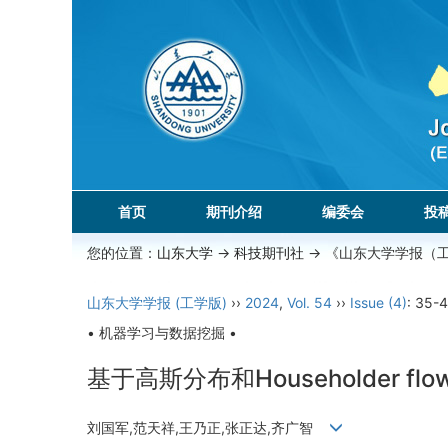
首页
期刊介绍
编委会
投
您的位置：
山东大学
->
科技期刊社
-> 《山东大学学报（
山东大学学报 (工学版)
››
2024
,
Vol. 54
››
Issue (4)
: 35-4
• 机器学习与数据挖掘 •
基于高斯分布和Householder 
刘国军,范天祥,王乃正,张正达,齐广智