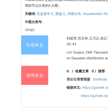
增加节点分类的
F
分数。
1
关键词:
无监督学习,
图嵌入,
高斯分布,
Householder fl
中图分类号:
TP181
刘国军,范天祥,王乃正,张正达,齐
35-41.
引用本文
LIU Guojun, FAN Tianxia
on Gaussian distribution 
0
/
收藏文章
0
/
推荐
使用本文
导出引用管理器
EndNote
链接本文:
https://gxbwk.n
https://gxbwk.n