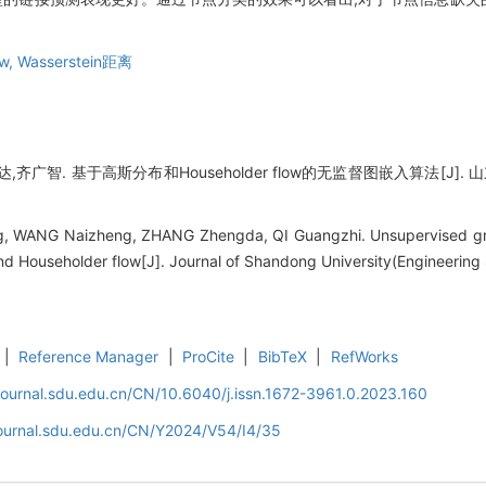
ow,
Wasserstein距离
广智. 基于高斯分布和Householder flow的无监督图嵌入算法[J]. 山东大学
ng, WANG Naizheng, ZHANG Zhengda, QI Guangzhi. Unsupervised g
and Householder flow[J]. Journal of Shandong University(Engineering
|
Reference Manager
|
ProCite
|
BibTeX
|
RefWorks
journal.sdu.edu.cn/CN/10.6040/j.issn.1672-3961.0.2023.160
journal.sdu.edu.cn/CN/Y2024/V54/I4/35