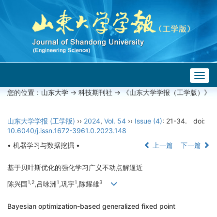
Togg
navig
您的位置：
山东大学
->
科技期刊社
-> 《山东大学学报（工学版）》
山东大学学报 (工学版)
››
2024
,
Vol. 54
››
Issue (4)
: 21-34.
doi:
10.6040/j.issn.1672-3961.0.2023.148
• 机器学习与数据挖掘 •
上一篇
下一篇
基于贝叶斯优化的强化学习广义不动点解逼近
1,2
1
1
3
陈兴国
,吕咏洲
,巩宇
,陈耀雄
Bayesian optimization-based generalized fixed point