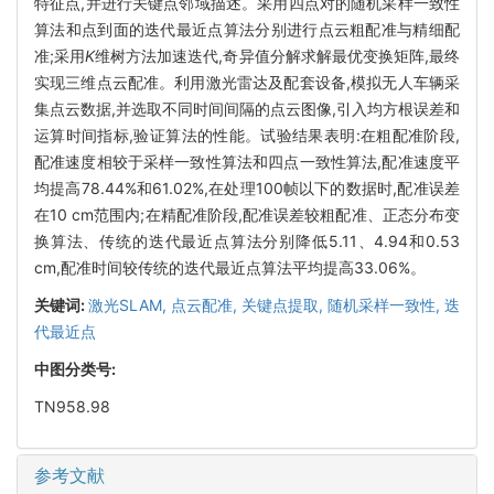
特征点,并进行关键点邻域描述。采用四点对的随机采样一致性
算法和点到面的迭代最近点算法分别进行点云粗配准与精细配
准;采用
K
维树方法加速迭代,奇异值分解求解最优变换矩阵,最终
实现三维点云配准。利用激光雷达及配套设备,模拟无人车辆采
集点云数据,并选取不同时间间隔的点云图像,引入均方根误差和
运算时间指标,验证算法的性能。试验结果表明:在粗配准阶段,
配准速度相较于采样一致性算法和四点一致性算法,配准速度平
均提高78.44%和61.02%,在处理100帧以下的数据时,配准误差
在10 cm范围内;在精配准阶段,配准误差较粗配准、正态分布变
换算法、传统的迭代最近点算法分别降低5.11、4.94和0.53
cm,配准时间较传统的迭代最近点算法平均提高33.06%。
关键词:
激光SLAM,
点云配准,
关键点提取,
随机采样一致性,
迭
代最近点
中图分类号:
TN958.98
参考文献