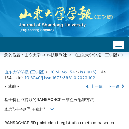
Togg
navig
您的位置：
山东大学
->
科技期刊社
-> 《山东大学学报（工学版）》
山东大学学报 (工学版)
››
2024
,
Vol. 54
››
Issue (5)
: 144-
154.
doi:
10.6040/j.issn.1672-3961.0.2023.102
• 其他 •
上一篇
下一篇
基于特征点提取的RANSAC-ICP三维点云配准方法
1
2*
2
李岩
,张子毅
,王建柱
RANSAC-ICP 3D point cloud registration method based on