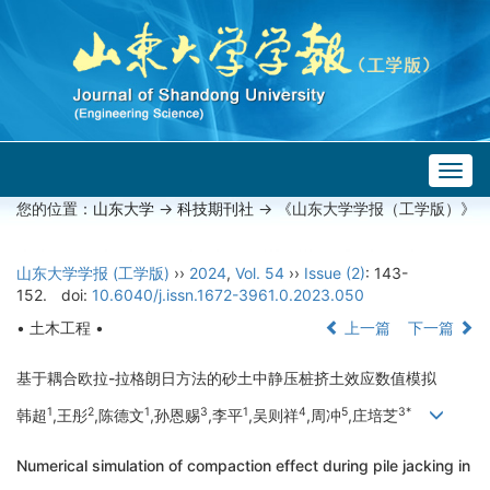
Togg
navig
您的位置：
山东大学
->
科技期刊社
-> 《山东大学学报（工学版）》
山东大学学报 (工学版)
››
2024
,
Vol. 54
››
Issue (2)
: 143-
152.
doi:
10.6040/j.issn.1672-3961.0.2023.050
• 土木工程 •
上一篇
下一篇
基于耦合欧拉-拉格朗日方法的砂土中静压桩挤土效应数值模拟
1
2
1
3
1
4
5
3*
韩超
,王彤
,陈德文
,孙恩赐
,李平
,吴则祥
,周冲
,庄培芝
Numerical simulation of compaction effect during pile jacking in