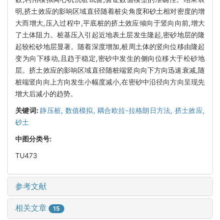
明,挤土效应的影响区域直径随着桩尖角度和砂土相对密度的增
大而增大,压入过程中,平底桩的挤土效应倾向于竖向向前,增大
了土体阻力。桩基压入引起近地表土层发生隆起,密砂地层的隆
起较松砂地层显著。随着深度增加,桩周土体的竖向位移由隆起
变为向下移动,且趋于稳定,密砂中发生的侧向位移大于松砂地
层。挤土效应的影响区域直径随桩端竖向向下方向迅速衰减,随
桩端竖向向上方向发生小幅度减小,在密砂中沿径向方向呈现先
增大后减小的趋势。
关键词:
静压桩,
数值模拟,
耦合欧拉-拉格朗日方法,
挤土效应,
砂土
中图分类号:
TU473
参考文献
相关文章
15