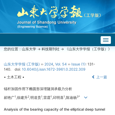
Togg
navig
您的位置：
山东大学
->
科技期刊社
-> 《山东大学学报（工学版）》
山东大学学报 (工学版)
››
2024
,
Vol. 54
››
Issue (1)
: 131-
140.
doi:
10.6040/j.issn.1672-3961.0.2022.309
• 土木工程 •
上一篇
锚杆加固作用下椭圆形深埋隧洞承载力分析
1
2
1
1
1
3*
郝艳广
,徐建升
,明道贵
,雷霆
,邱明喜
,陈迪杨
Analysis of the bearing capacity of the elliptical deep tunnel