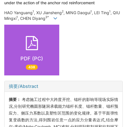
under the action of the anchor rod reinforcement
1
2
1
1
HAO Yanguang
, XU Jiansheng
, MING Daogui
, LEI Ting
, QIU
1
3*
Mingxi
, CHEN Diyang
PDF (PC)
438
摘要/Abstract
摘要：
考虑施工过程中大跨度开挖、锚杆的影响等现场实际情
况,分别研究椭圆形隧洞承载能力锚杆长度、锚杆数量、锚杆预
应力、侧压力系数以及塑性区范围的变化规律。基于平面弹性
复变函数的方法,得到围岩任意一点的应力分量表达式,结合摩
尔-库伦(Mohr-Coulomb, MC)准则,分别得到剪判据和拉判据下