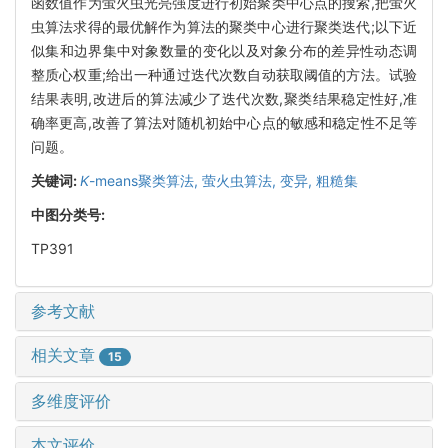
函数值作为萤火虫光亮强度进行初始聚类中心点的搜索,把萤火
虫算法求得的最优解作为算法的聚类中心进行聚类迭代;以下近
似集和边界集中对象数量的变化以及对象分布的差异性动态调
整质心权重;给出一种通过迭代次数自动获取阈值的方法。试验
结果表明,改进后的算法减少了迭代次数,聚类结果稳定性好,准
确率更高,改善了算法对随机初始中心点的敏感和稳定性不足等
问题。
关键词:
K
-means聚类算法,
萤火虫算法,
变异,
粗糙集
中图分类号:
TP391
参考文献
相关文章
15
多维度评价
本文评价