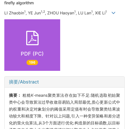
firefly algorithm
1
1,2
1
1
1
LI Zhaobin
, YE Jun
, ZHOU Haoyan
, LU Lan
, XIE Li
PDF (PC)
196
摘要/Abstract
摘要：
粗糙
K
-means聚类算法存在如下不足:随机选取初始聚
类中心会导致算法过早收敛容易陷入局部最优,质心更新公式中
的权重和决定对象划分的阈值采用定值有时会导致聚类结果波
动较大和精度下降。针对以上问题,引入一种变异策略和差分进
化的萤火虫算法,从3个方面进行优化:构造新的目标函数,以目标