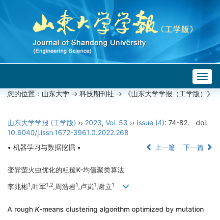
Togg
navig
您的位置：
山东大学
->
科技期刊社
-> 《山东大学学报（工学版）》
山东大学学报 (工学版)
››
2023
,
Vol. 53
››
Issue (4)
: 74-82.
doi:
10.6040/j.issn.1672-3961.0.2022.268
• 机器学习与数据挖掘 •
上一篇
下一篇
变异萤火虫优化的粗糙K-均值聚类算法
1
1,2
1
1
1
李兆彬
,叶军
,周浩岩
,卢岚
,谢立
A rough
K
-means clustering algorithm optimized by mutation