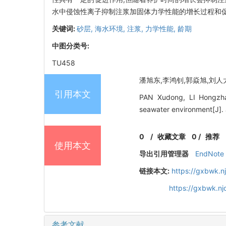
水中侵蚀性离子抑制注浆加固体力学性能的增长过程和
关键词:
砂层,
海水环境,
注浆,
力学性能,
龄期
中图分类号:
TU458
潘旭东,李鸿钊,郭焱旭,刘人太,
引用本文
PAN Xudong, LI Hongzhao
seawater environment[J]. 
0
/
收藏文章
0
/
推荐
使用本文
导出引用管理器
EndNote
链接本文:
https://gxbwk.n
https://gxbwk.n
参考文献