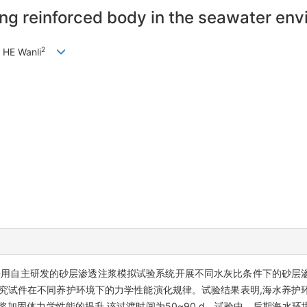
ing reinforced body in the seawater en
2
, HE Wanli
采用自主研发的砂层渗透注浆模拟试验系统开展不同水灰比条件下的砂层
研究试件在不同养护环境下的力学性能演化规律。试验结果表明,海水养护
浆加固体力学性能的提升,该过渡时间为50~90 d。试验中、后期海水