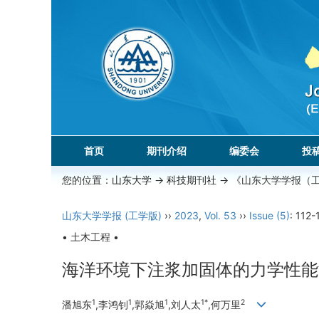
首页
期刊介绍
编委会
投
您的位置：
山东大学
->
科技期刊社
-> 《山东大学学报（
山东大学学报 (工学版)
››
2023
,
Vol. 53
››
Issue (5)
: 112-
• 土木工程 •
海洋环境下注浆加固体的力学性能
1
1
1
1*
2
潘旭东
,李鸿钊
,郭焱旭
,刘人太
,何万里