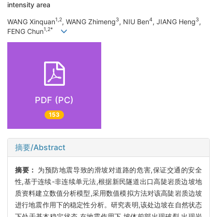
intensity area
1,2
3
4
3
WANG Xinquan
, WANG Zhimeng
, NIU Ben
, JIANG Heng
,
1,2*
FENG Chun
PDF (PC)
153
摘要/Abstract
摘要：
为预防地震导致的滑坡对道路的危害,保证交通的安全
性,基于连续-非连续单元法,根据新民隧道出口高陡岩质边坡地
质资料建立数值分析模型,采用数值模拟方法对该高陡岩质边坡
进行地震作用下的稳定性分析。研究表明,该处边坡在自然状态
下处于基本稳定状态,在地震作用下,坡体前部出现破裂,出现岩