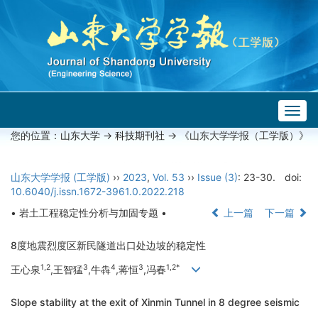
Togg
navig
您的位置：
山东大学
->
科技期刊社
-> 《山东大学学报（工学版）》
山东大学学报 (工学版)
››
2023
,
Vol. 53
››
Issue (3)
: 23-30.
doi:
10.6040/j.issn.1672-3961.0.2022.218
• 岩土工程稳定性分析与加固专题 •
上一篇
下一篇
8度地震烈度区新民隧道出口处边坡的稳定性
1,2
3
4
3
1,2*
王心泉
,王智猛
,牛犇
,蒋恒
,冯春
Slope stability at the exit of Xinmin Tunnel in 8 degree seismic