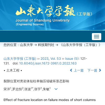
Togg
navig
您的位置：
山东大学
->
科技期刊社
-> 《山东大学学报（工学版）》
山东大学学报 (工学版)
››
2023
,
Vol. 53
››
Issue (5)
: 121-
131.
doi:
10.6040/j.issn.1672-3961.0.2022.163
• 土木工程 •
上一篇
下一篇
裂隙位置对类岩体短柱单轴压缩破坏形态影响
1
2
1*
1
1
宋洋
,罗志恒
,张波
,张宇
,朱敏
Effect of fracture location on failure modes of short columns