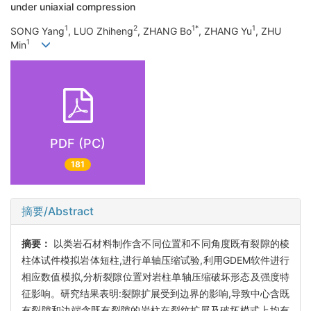
under uniaxial compression
1
2
1*
1
SONG Yang
, LUO Zhiheng
, ZHANG Bo
, ZHANG Yu
, ZHU
1
Min
PDF (PC)
181
摘要/Abstract
摘要：
以类岩石材料制作含不同位置和不同角度既有裂隙的棱
柱体试件模拟岩体短柱,进行单轴压缩试验,利用GDEM软件进行
相应数值模拟,分析裂隙位置对岩柱单轴压缩破坏形态及强度特
征影响。研究结果表明:裂隙扩展受到边界的影响,导致中心含既
有裂隙和边端含既有裂隙的岩柱在裂纹扩展及破坏模式上均有