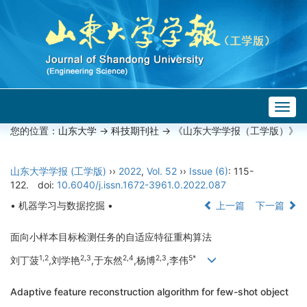
Togg
navig
您的位置：
山东大学
->
科技期刊社
-> 《山东大学学报（工学版）》
山东大学学报 (工学版)
››
2022
,
Vol. 52
››
Issue (6)
: 115-
122.
doi:
10.6040/j.issn.1672-3961.0.2022.087
• 机器学习与数据挖掘 •
上一篇
下一篇
面向小样本目标检测任务的自适应特征重构算法
1,2
2,3
2,4
2,3
5*
刘丁菠
,刘学艳
,于东然
,杨博
,李伟
Adaptive feature reconstruction algorithm for few-shot object