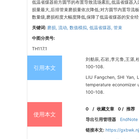
低温省煤器前方圆节的布置导致流场紊乱,低温省煤器入
损量最大,后排管束磨损量依次降低;对方圆节内置导流板
数量级,磨损程度大幅度降低,保障了低温省煤器的安全
关键词:
磨损,
流动,
数值模拟,
低温省煤器,
管束
中图分类号:
TH117.1
刘舫辰,石岩,李元鲁,王湛,杜
100-108.
引用本文
LIU Fangchen, SHI Yan, L
temperature economizer us
100-108.
0
/
收藏文章
0
/
推荐
使用本文
导出引用管理器
EndNote
链接本文:
https://gxbwk.n