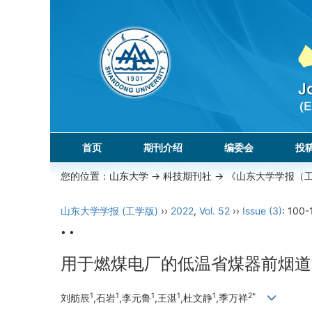
首页
期刊介绍
编委会
投
您的位置：
山东大学
->
科技期刊社
-> 《山东大学学报（
山东大学学报 (工学版)
››
2022
,
Vol. 52
››
Issue (3)
: 100-
• •
用于燃煤电厂的低温省煤器前烟道
1
1
1
1
1
2*
刘舫辰
,石岩
,李元鲁
,王湛
,杜文静
,季万祥