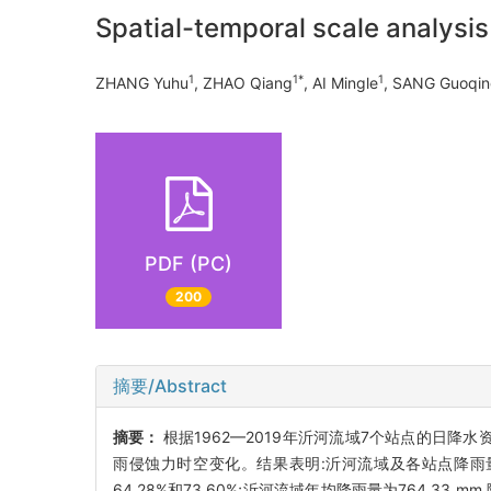
Spatial-temporal scale analysis o
1
1*
1
ZHANG Yuhu
, ZHAO Qiang
, AI Mingle
, SANG Guoqi
PDF (PC)
200
摘要/Abstract
摘要：
根据1962—2019年沂河流域7个站点的日降水资料,运
雨侵蚀力时空变化。结果表明:沂河流域及各站点降雨
64.28%和73.60%;沂河流域年均降雨量为764.33 mm,降