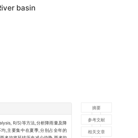
River basin
摘要
参考文献
ysis, R/S)等方法,分析降雨量及降
均,主要集中在夏季,分别占全年的
相关文章
来两者均将延续历史减少趋势,两者均