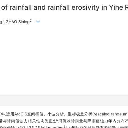
f rainfall and rainfall erosivity in Yihe 
1
2
ng
, ZHAO Sining
用ArcGIS空间插值、小波分析、重标极差分析(rescaled range anal
量与降雨侵蚀力相关性均为正;沂河流域降雨量与降雨侵蚀力年内分布不
2
雨侵蚀力为1 433.26 MJ·mm/(hm
·h),年际总体呈波动下降趋势且未