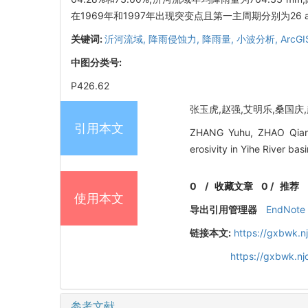
在1969年和1997年出现突变点且第一主周期分别为2
关键词:
沂河流域,
降雨侵蚀力,
降雨量,
小波分析,
ArcGI
中图分类号:
P426.62
张玉虎,赵强,艾明乐,桑国庆,赵
引用本文
ZHANG Yuhu, ZHAO Qiang, 
erosivity in Yihe River ba
0
/
收藏文章
0
/
推荐
使用本文
导出引用管理器
EndNote
链接本文:
https://gxbwk.n
https://gxbwk.n
参考文献