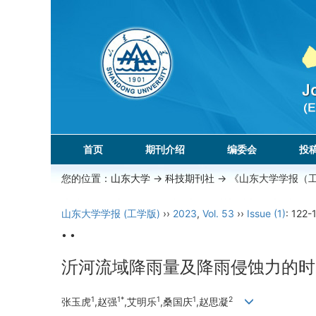
首页
期刊介绍
编委会
投
您的位置：
山东大学
->
科技期刊社
-> 《山东大学学报（
山东大学学报 (工学版)
››
2023
,
Vol. 53
››
Issue (1)
: 122-
• •
沂河流域降雨量及降雨侵蚀力的时
1
1*
1
1
2
张玉虎
,赵强
,艾明乐
,桑国庆
,赵思凝