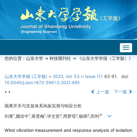
Togg
navig
您的位置：
山东大学
->
科技期刊社
-> 《山东大学学报（工学版）》
山东大学学报 (工学版)
››
2023
,
Vol. 53
››
Issue (1)
: 83-91.
doi:
10.6040/j.issn.1672-3961.0.2021.495
• •
上一篇
下一篇
隔离开关与支架体系风振实测与响应分析
1
1
1
2
2
2
2*
刘勇
,魏珍中
,蒋昱楠
,毕文哲
,周梦瑶
,杨萌
,田利
Wind vibration measurement and response analysis of isolation