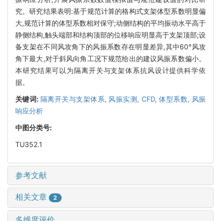
究。研究结果表明:基于规范计算的格构式支架体型系数明显偏
大,规范计算的体型系数相对保守;动侧结构的平均振动水平高于
静侧结构,触头端部和结构顶部的位移响应明显高于支架顶部;设
备支架在不同风攻角下的风振系数存在明显差异,其中60°风攻
角下最大,对于斜风向角工况下规范给出的建议风振系数偏小。
本研究结果可以为隔离开关与支架体系抗风设计提供科学依
据。
关键词:
隔离开关与支架体系,
风振实测,
CFD,
体型系数,
风振
响应分析
中图分类号:
TU352.1
参考文献
相关文章
2
多维度评价