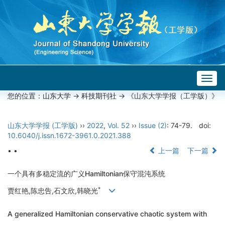
Togg
navig
您的位置：
山东大学
->
科技期刊社
-> 《山东大学学报（工学版）》
山东大学学报 (工学版)
››
2022
,
Vol. 52
››
Issue (2)
: 74-79.
doi:
10.6040/j.issn.1672-3961.0.2021.388
• •
上一篇
下一篇
一个具有多稳定流的广义Hamiltonian保守混沌系统
*
贾红艳,陈忠告,石文欣,韩晓光
A generalized Hamiltonian conservative chaotic system with