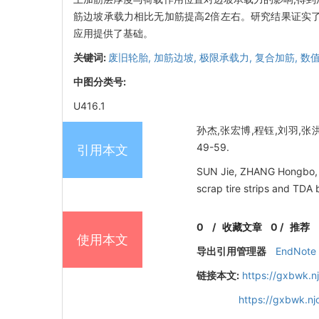
筋边坡承载力相比无加筋提高2倍左右。研究结果证实了
应用提供了基础。
关键词:
废旧轮胎,
加筋边坡,
极限承载力,
复合加筋,
数
中图分类号:
U416.1
孙杰,张宏博,程钰,刘羽,张洪
49-59.
引用本文
SUN Jie, ZHANG Hongbo, C
scrap tire strips and TDA 
0
/
收藏文章
0
/
推荐
使用本文
导出引用管理器
EndNote
链接本文:
https://gxbwk.n
https://gxbwk.n