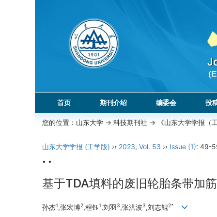
首页
期刊介绍
编委会
投
您的位置：
山东大学
->
科技期刊社
-> 《山东大学学报（
山东大学学报 (工学版)
››
2023
,
Vol. 53
››
Issue (1)
: 49-5
• •
基于TDA填料的废旧轮胎条带加
1
2
1
3
3
2*
孙杰
,张宏博
,程钰
,刘羽
,张洪波
,刘志鲲