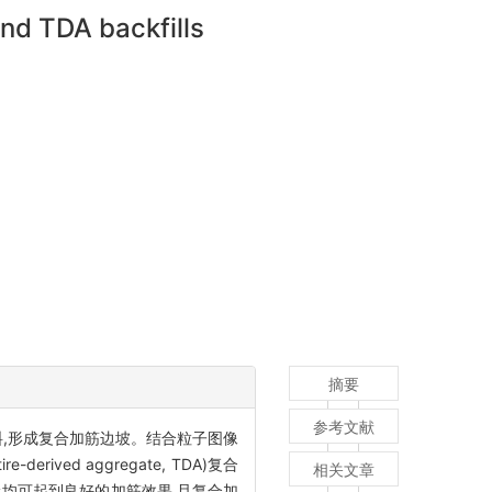
and TDA backfills
摘要
参考文献
,形成复合加筋边坡。结合粒子图像
d aggregate, TDA)复合
相关文章
土均可起到良好的加筋效果,且复合加