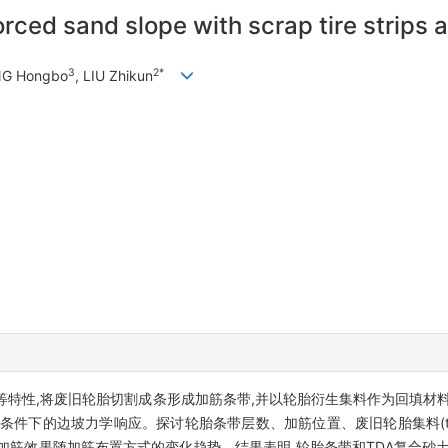
orced sand slope with scrap tire strips 
3
2*
NG Hongbo
, LIU Zhikun
特性,将废旧轮胎切割成条形成加筋条带,并以轮胎衍生集料作为回填材料
边坡力学响应。探讨轮胎条带层数、加筋位置、废旧轮胎集料(tire-derive
加筋效果随加筋布置方式的变化趋势。结果表明,轮胎条带和TDA复合砂