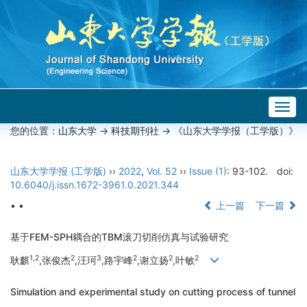
Togg
navig
您的位置：
山东大学
->
科技期刊社
-> 《山东大学学报（工学版）》
山东大学学报 (工学版)
››
2022
,
Vol. 52
››
Issue (1)
: 93-102.
doi:
10.6040/j.issn.1672-3961.0.2021.344
• •
上一篇
下一篇
基于FEM-SPH耦合的TBM滚刀切削仿真与试验研究
1,2
2
3
2
2
2
耿麒
,张俊杰
,汪珂
,路宇峰
,谢立扬
,叶敏
Simulation and experimental study on cutting process of tunnel