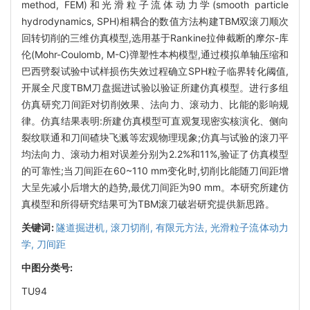
method, FEM)和光滑粒子流体动力学(smooth particle
hydrodynamics, SPH)相耦合的数值方法构建TBM双滚刀顺次
回转切削的三维仿真模型,选用基于Rankine拉伸截断的摩尔-库
伦(Mohr-Coulomb, M-C)弹塑性本构模型,通过模拟单轴压缩和
巴西劈裂试验中试样损伤失效过程确立SPH粒子临界转化阈值,
开展全尺度TBM刀盘掘进试验以验证所建仿真模型。进行多组
仿真研究刀间距对切削效果、法向力、滚动力、比能的影响规
律。仿真结果表明:所建仿真模型可直观复现密实核演化、侧向
裂纹联通和刀间碴块飞溅等宏观物理现象;仿真与试验的滚刀平
均法向力、滚动力相对误差分别为2.2%和11%,验证了仿真模型
的可靠性;当刀间距在60~110 mm变化时,切削比能随刀间距增
大呈先减小后增大的趋势,最优刀间距为90 mm。本研究所建仿
真模型和所得研究结果可为TBM滚刀破岩研究提供新思路。
关键词:
隧道掘进机,
滚刀切削,
有限元方法,
光滑粒子流体动力
学,
刀间距
中图分类号:
TU94