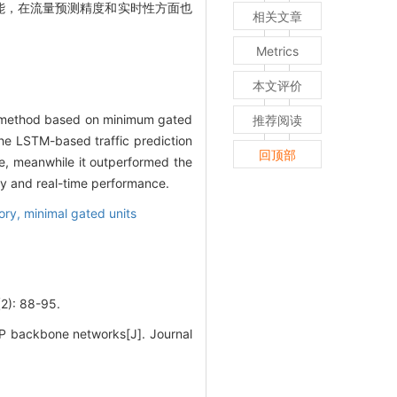
能，在流量预测精度和实时性方面也
相关文章
Metrics
本文评价
on method based on minimum gated
推荐阅读
he LSTM-based traffic prediction
回顶部
me, meanwhile it outperformed the
y and real-time performance.
ory,
minimal gated units
 88-95.
IP backbone networks[J]. Journal