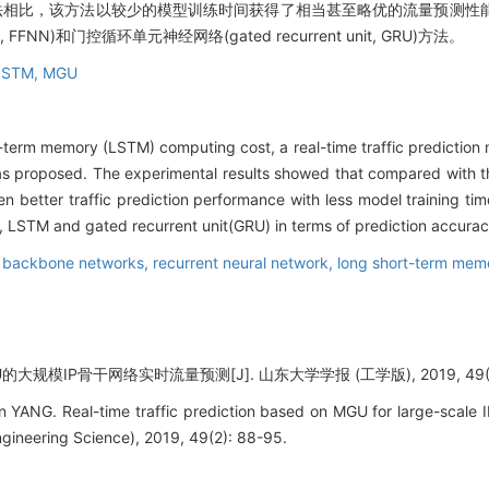
方法相比，该方法以较少的模型训练时间获得了相当甚至略优的流量预测性
k, FFNN)和门控循环单元神经网络(gated recurrent unit, GRU)方法。
LSTM,
MGU
t-term memory (LSTM) computing cost, a real-time traffic predicti
as proposed. The experimental results showed that compared with t
 better traffic prediction performance with less model training ti
LSTM and gated recurrent unit(GRU) in terms of prediction accurac
P backbone networks,
recurrent neural network,
long short-term mem
大规模IP骨干网络实时流量预测[J]. 山东大学学报 (工学版), 2019, 49(2):
YANG. Real-time traffic prediction based on MGU for large-scale 
gineering Science), 2019, 49(2): 88-95.