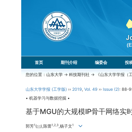
首页
期刊介绍
编委会
投
您的位置：
山东大学
->
科技期刊社
-> 《山东大学学报（
山东大学学报 (工学版)
››
2019
,
Vol. 49
››
Issue (2)
: 88-9
• 机器学习与数据挖掘 •
基于MGU的大规模IP骨干网络实
1
1,
2,
3
1
郭芳
(
),陈蕾
,杨子文