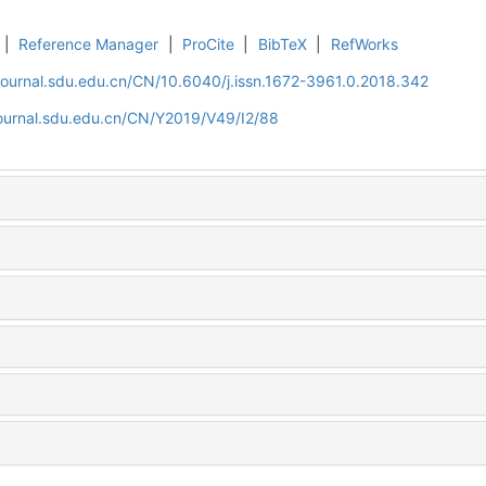
|
Reference Manager
|
ProCite
|
BibTeX
|
RefWorks
journal.sdu.edu.cn/CN/10.6040/j.issn.1672-3961.0.2018.342
journal.sdu.edu.cn/CN/Y2019/V49/I2/88