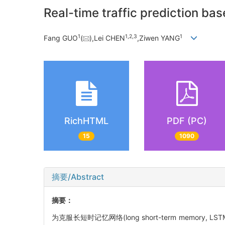
Real-time traffic prediction b
1
1,
2,
3
1
Fang GUO
(
),Lei CHEN
,Ziwen YANG
RichHTML
PDF (PC)
15
1090
摘要/Abstract
摘要：
为克服长短时记忆网络(long short-term memory,