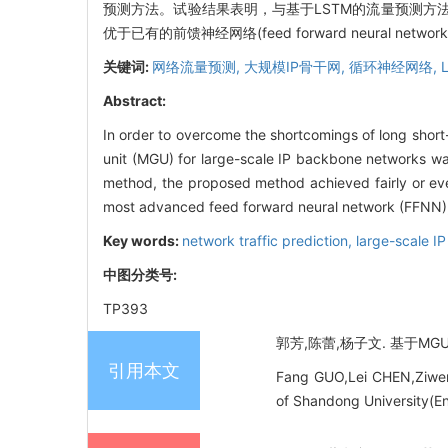
预测方法。试验结果表明，与基于LSTM的流量预测
优于已有的前馈神经网络(feed forward neural networ
关键词:
网络流量预测,
大规模IP骨干网,
循环神经网络,
Abstract:
In order to overcome the shortcomings of long shor
unit (MGU) for large-scale IP backbone networks w
method, the proposed method achieved fairly or even
most advanced feed forward neural network (FFNN), 
Key words:
network traffic prediction,
large-scale I
中图分类号:
TP393
郭芳,陈蕾,杨子文. 基于MGU的
引用本文
Fang GUO,Lei CHEN,Ziwen 
of Shandong University(En