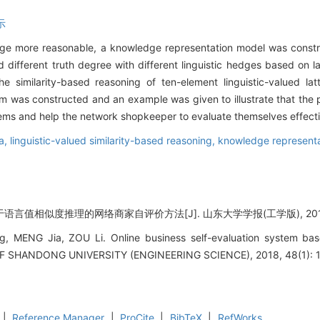
示
edge more reasonable, a knowledge representation model was constr
ed different truth degree with different linguistic hedges based on l
he similarity-based reasoning of ten-element linguistic-valued lat
em was constructed and an example was given to illustrate that the
lems and help the network shopkeeper to evaluate themselves effecti
ra,
linguistic-valued similarity-based reasoning,
knowledge representa
于语言值相似度推理的网络商家自评价方法[J]. 山东大学学报(工学版), 2018, 48
 MENG Jia, ZOU Li. Online business self-evaluation system based 
OF SHANDONG UNIVERSITY (ENGINEERING SCIENCE), 2018, 48(1): 1
|
Reference Manager
|
ProCite
|
BibTeX
|
RefWorks