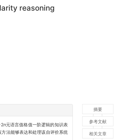
larity reasoning
摘要
参考文献
2
n
元语言值格值一阶逻辑的知识表
该方法能够表达和处理该自评价系统
相关文章