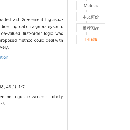
Metrics
本文评价
ucted with 2
n
-element linguistic-
attice implication algebra system.
推荐阅读
tice-valued first-order logic was
回顶部
 proposed method could deal with
vely.
tion
(1): 1-7.
on linguistic-valued similarity
-7.