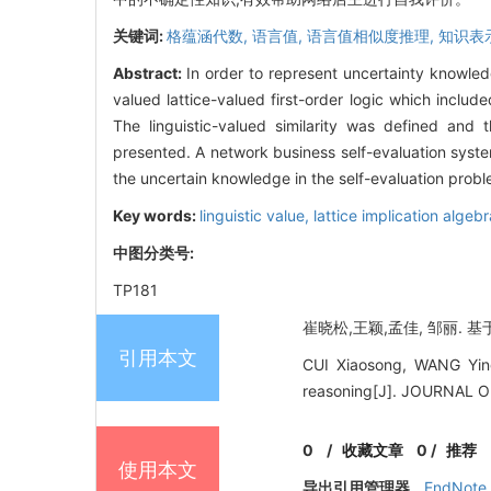
关键词:
格蕴涵代数,
语言值,
语言值相似度推理,
知识表
Abstract:
In order to represent uncertainty knowl
valued lattice-valued first-order logic which includ
The linguistic-valued similarity was defined and t
presented. A network business self-evaluation syst
the uncertain knowledge in the self-evaluation prob
Key words:
linguistic value,
lattice implication algeb
中图分类号:
TP181
崔晓松,王颖,孟佳, 邹丽. 基
引用本文
CUI Xiaosong, WANG Ying,
reasoning[J]. JOURNAL 
0
/
收藏文章
0
/
推荐
使用本文
导出引用管理器
EndNote