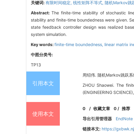
关键词:
有限时间稳定,
线性矩阵不等式,
随机Markov跳
Abstract:
The finite-time stability of stochastic l
stability and finite-time boundedness were given. Se
state feedback controller design was realized base
system simulation.
Key words:
finite-time boundedness,
linear matrix i
中图分类号:
TP13
周绍伟. 随机Markov跳跃系统有
引用本文
ZHOU Shaowei. The fini
(ENGINEERING SCIENCE), 
0
/
收藏文章
0
/
推荐
使用本文
导出引用管理器
EndNote
链接本文:
https://gxbwk.n