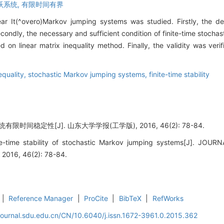
跃系统,
有限时间有界
inear It(^overo)Markov jumping systems was studied. Firstly, the defi
condly, the necessary and sufficient condition of finite-time stochas
d on linear matrix inequality method. Finally, the validity was ve
nequality,
stochastic Markov jumping systems,
finite-time stability
限时间稳定性[J]. 山东大学学报(工学版), 2016, 46(2): 78-84.
te-time stability of stochastic Markov jumping systems[J]. J
2016, 46(2): 78-84.
|
Reference Manager
|
ProCite
|
BibTeX
|
RefWorks
journal.sdu.edu.cn/CN/10.6040/j.issn.1672-3961.0.2015.362