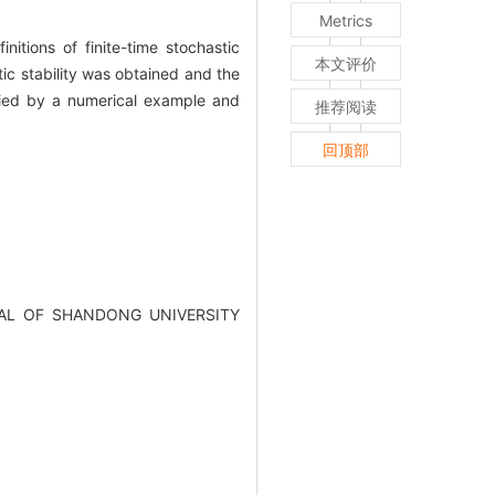
Metrics
nitions of finite-time stochastic
本文评价
tic stability was obtained and the
rified by a numerical example and
推荐阅读
回顶部
OURNAL OF SHANDONG UNIVERSITY