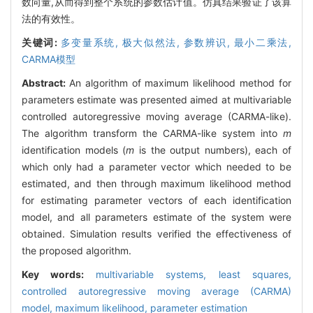
数向量,从而得到整个系统的参数估计值。仿真结果验证了该算
法的有效性。
关键词:
多变量系统,
极大似然法,
参数辨识,
最小二乘法,
CARMA模型
Abstract:
An algorithm of maximum likelihood method for
parameters estimate was presented aimed at multivariable
controlled autoregressive moving average (CARMA-like).
The algorithm transform the CARMA-like system into
m
identification models (
m
is the output numbers), each of
which only had a parameter vector which needed to be
estimated, and then through maximum likelihood method
for estimating parameter vectors of each identification
model, and all parameters estimate of the system were
obtained. Simulation results verified the effectiveness of
the proposed algorithm.
Key words:
multivariable systems,
least squares,
controlled autoregressive moving average (CARMA)
model,
maximum likelihood,
parameter estimation