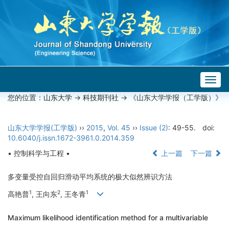
Togg
navig
您的位置：
山东大学
->
科技期刊社
-> 《山东大学学报（工学版）》
山东大学学报(工学版)
››
2015
,
Vol. 45
››
Issue (2)
: 49-55.
doi:
10.6040/j.issn.1672-3961.0.2014.359
• 控制科学与工程 •
上一篇
下一篇
多变量受控自回归滑动平均系统的极大似然辨识方法
1
2
1
高艳普
, 王向东
, 王冬青
Maximum likelihood identification method for a multivariable