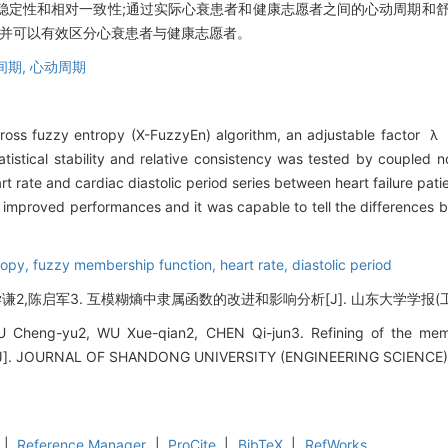
统计稳定性和相对一致性;通过实际心衰患者和健康志愿者之间的心动周期和
,并可以有效区分心衰患者与健康志愿者。
间期,
心动周期
 cross fuzzy entropy (X-FuzzyEn) algorithm, an adjustable factor λ
istical stability and relative consistency was tested by coupled 
rt rate and cardiac diastolic period series between heart failure pati
ly improved performances and it was capable to tell the differences 
ropy,
fuzzy membership function,
heart rate,
diastolic period
2,陈启军3. 互模糊熵中隶属函数的改进和影响分析[J]. 山东大学学报(工学版), 2
IU Cheng-yu2, WU Xue-qian2, CHEN Qi-jun3. Refining of the memb
ce[J]. JOURNAL OF SHANDONG UNIVERSITY (ENGINEERING SCIENCE), 
|
Reference Manager
|
ProCite
|
BibTeX
|
RefWorks