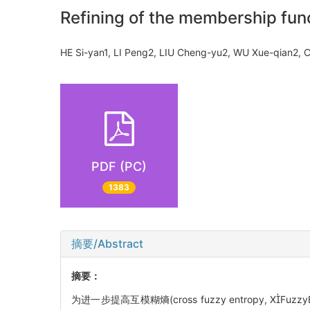
Refining of the membership func
HE Si-yan1, LI Peng2, LIU Cheng-yu2, WU Xue-qian2
PDF (PC)
1383
摘要/Abstract
摘要：
为进一步提高互模糊熵(cross fuzzy entropy, 