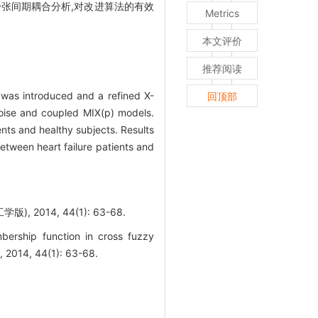
舒张间期耦合分析,对改进算法的有效
Metrics
本文评价
推荐阅读
 was introduced and a refined X-
回顶部
noise and coupled MIX(p) models.
ents and healthy subjects. Results
between heart failure patients and
014, 44(1): 63-68.
ership function in cross fuzzy
2014, 44(1): 63-68.