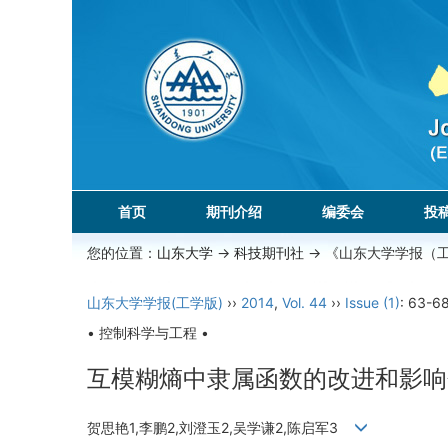
首页
期刊介绍
编委会
投
您的位置：
山东大学
->
科技期刊社
-> 《山东大学学报（
山东大学学报(工学版)
››
2014
,
Vol. 44
››
Issue (1)
: 63-68
• 控制科学与工程 •
互模糊熵中隶属函数的改进和影响
贺思艳1,李鹏2,刘澄玉2,吴学谦2,陈启军3