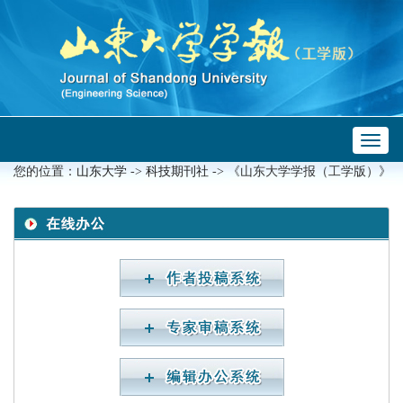
Toggl
 ->