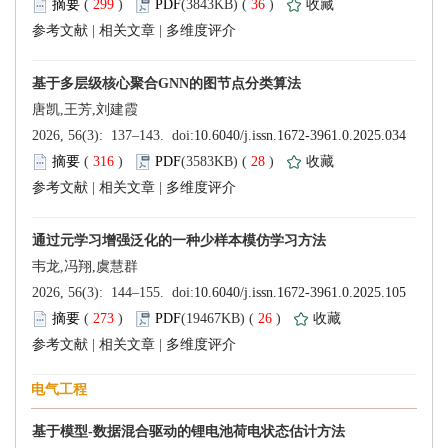
 299
)
 36
)
 |
 |
 316
)
 28
)
 |
 |
 273
)
 26
)
 |
 |