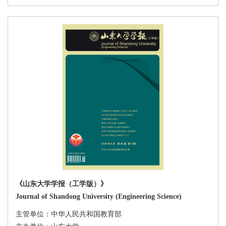
)
)
)
)
)
)
)
)